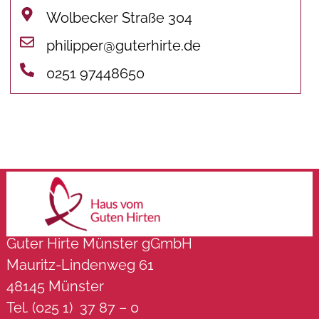
Wolbecker Straße 304
philipper@guterhirte.de
0251 97448650
Guter Hirte Münster gGmbH
Mauritz-Lindenweg 61
48145 Münster
Tel. (025 1) 37 87 – 0