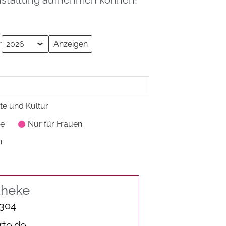
ranstaltung aufnehmen können!
r
te und Kultur
pe
Nur für Frauen
n
theke
 304
rte.de