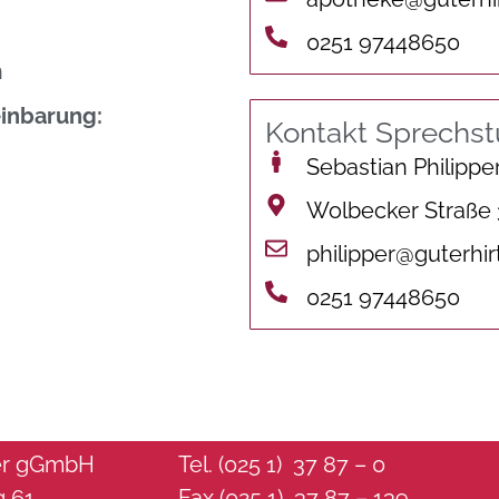
0251 97448650
n
inbarung:
Kontakt Sprechs
Sebastian Philippe
Wolbecker Straße
philipper@guterhir
0251 97448650
ter gGmbH
Tel. (025 1) 37 87 – 0
g 61
Fax (025 1) 37 87 – 139