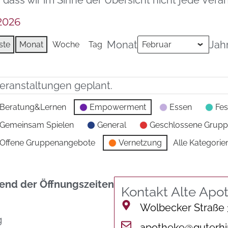
, dass wir im Sinne der Übersicht nicht jede Ve
2026
Monat
Jah
ste
Monat
Woche
Tag
Veranstaltungen geplant.
Beratung&Lernen
Empowerment
Essen
Fes
Gemeinsam Spielen
General
Geschlossene Grup
Offene Gruppenangebote
Vernetzung
Alle Kategorie
nd der Öffnungszeiten
Kontakt Alte Apo
Wolbecker Straße
g
apotheke@guterhi