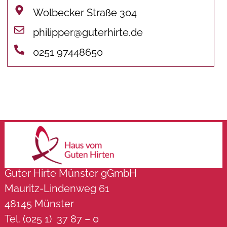
Wolbecker Straße 304
philipper@guterhirte.de
0251 97448650
Guter Hirte Münster gGmbH
Mauritz-Lindenweg 61
48145 Münster
Tel. (025 1) 37 87 – 0