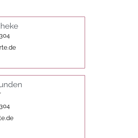
theke
 304
rte.de
tunden
r
 304
te.de