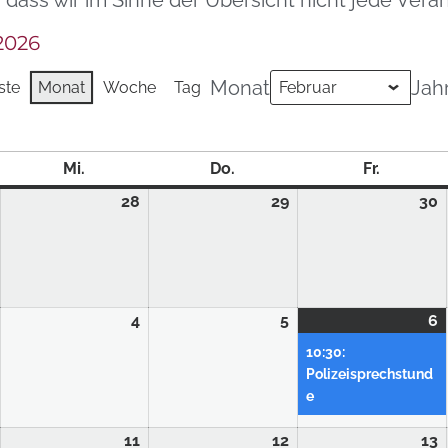
, dass wir im Sinne der Übersicht nicht jede Ve
2026
Monat
Jah
ste
Monat
Woche
Tag
Mi.
Do.
Fr.
28
29
30
4
5
6
10:30:
Polizeisprechstund
e
11
12
13