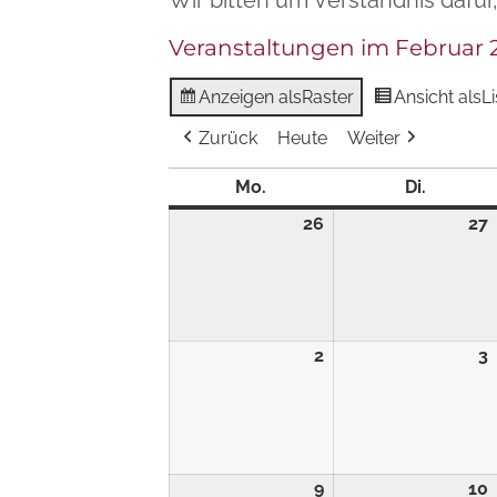
Wir bitten um Verständnis dafür
Veranstaltungen im Februar 
Anzeigen als
Raster
Ansicht als
Li
Zurück
Heute
Weiter
Mo.
Di.
26
27
2
3
9
10