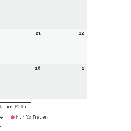
21
22
28
1
te und Kultur
pe
Nur für Frauen
n