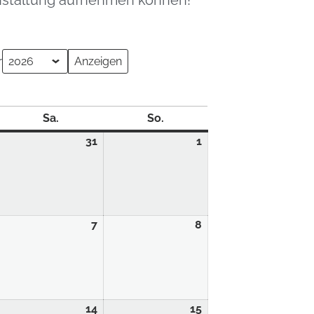
ranstaltung aufnehmen können!
r
Sa.
So.
31
1
7
8
14
15