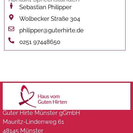
Sebastian Philipper
Wolbecker Straße 304
philipper@guterhirte.de
0251 97448650
Guter Hirte Münster gGmbH
Mauritz-Lindenweg 61
48145 Münster