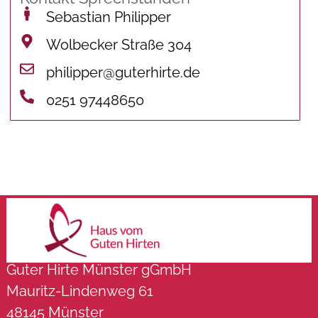
Sebastian Philipper
Wolbecker Straße 304
philipper@guterhirte.de
0251 97448650
Guter Hirte Münster gGmbH
Mauritz-Lindenweg 61
48145 Münster