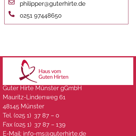
philipper@guterhirte.de
0251 97448650
Guter Hirte Münster gGmbH
Mauritz-Lindenweg 61
48145 Münster
Tel. (025 1) 37 87 – 0
Fax (025 1) 37 87 – 139
E-Mail:
info-ms@guterhirte.de