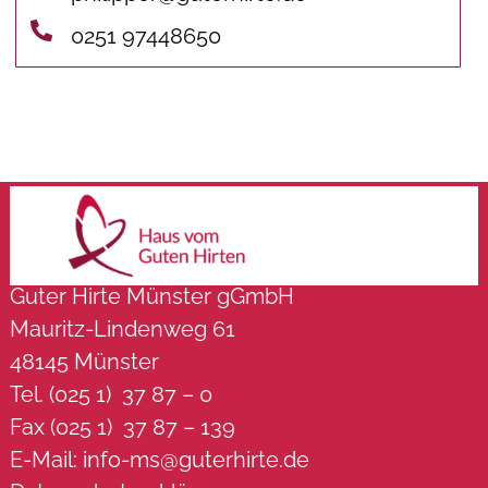
0251 97448650
Guter Hirte Münster gGmbH
Mauritz-Lindenweg 61
48145 Münster
Tel. (025 1) 37 87 – 0
Fax (025 1) 37 87 – 139
E-Mail:
info-ms@guterhirte.de