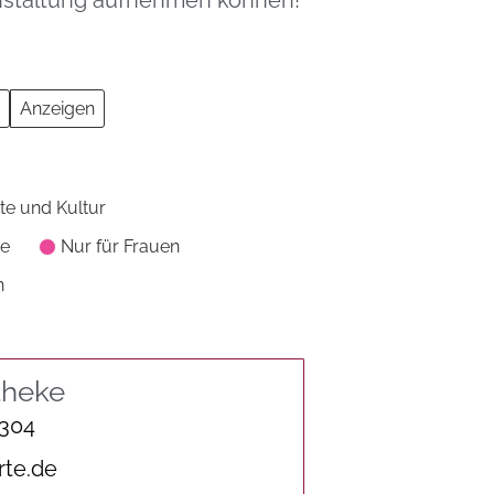
ranstaltung aufnehmen können!
te und Kultur
pe
Nur für Frauen
n
theke
 304
rte.de