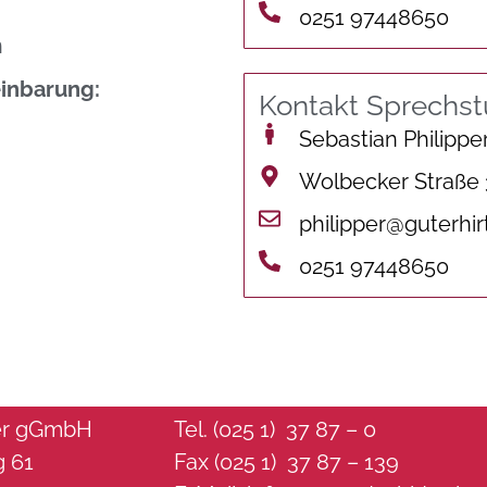
0251 97448650
n
inbarung:
Kontakt Sprechs
Sebastian Philippe
Wolbecker Straße
philipper@guterhir
0251 97448650
ter gGmbH
Tel. (025 1) 37 87 – 0
g 61
Fax (025 1) 37 87 – 139