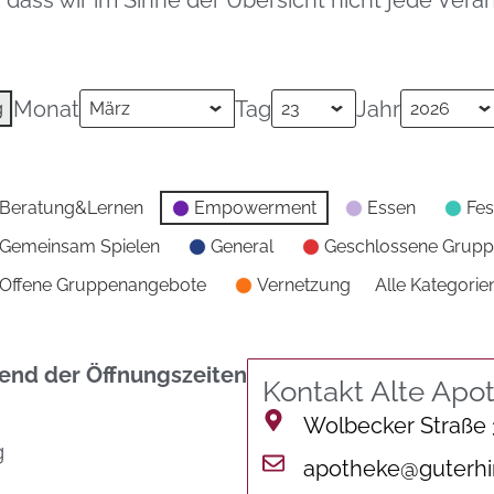
, dass wir im Sinne der Übersicht nicht jede Ve
Monat
Tag
Jahr
g
Beratung&Lernen
Empowerment
Essen
Fes
Gemeinsam Spielen
General
Geschlossene Grup
Offene Gruppenangebote
Vernetzung
Alle Kategorie
nd der Öffnungszeiten
Kontakt Alte Apo
Wolbecker Straße
g
apotheke@guterhi