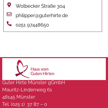
Wolbecker Straße 304
philipper@guterhirte.de
0251 97448650
Guter Hirte Münster gGmbH
Mauritz-Lindenweg 61
48145 Münster
Tel. (025 1) 37 87 – 0