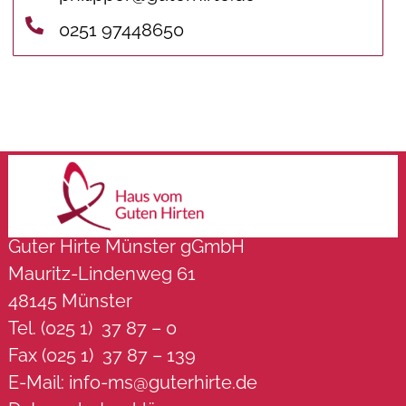
0251 97448650
Guter Hirte Münster gGmbH
Mauritz-Lindenweg 61
48145 Münster
Tel. (025 1) 37 87 – 0
Fax (025 1) 37 87 – 139
E-Mail:
info-ms@guterhirte.de