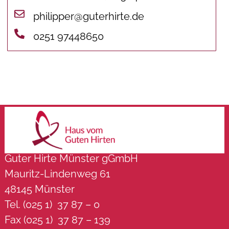
philipper@guterhirte.de
0251 97448650
Guter Hirte Münster gGmbH
Mauritz-Lindenweg 61
48145 Münster
Tel. (025 1) 37 87 – 0
Fax (025 1) 37 87 – 139