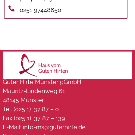
0251 97448650
Guter Hirte Münster gGmbH
Mauritz-Lindenweg 61
48145 Münster
Tel. (025 1) 37 87 – 0
Fax (025 1) 37 87 – 139
E-Mail:
info-ms@guterhirte.de