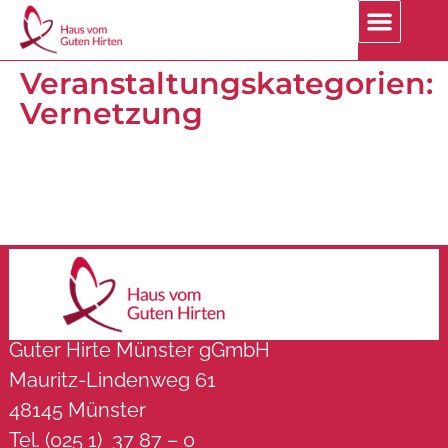
Veranstaltungskategorien:
Vernetzung
Guter Hirte Münster gGmbH
Mauritz-Lindenweg 61
48145 Münster
Tel. (025 1) 37 87 – 0