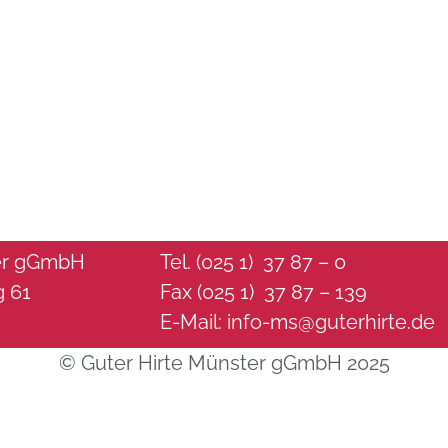
ter gGmbH
Tel. (025 1) 37 87 – 0
g 61
Fax (025 1) 37 87 – 139
E-Mail:
info-ms@guterhirte.de
© Guter Hirte Münster gGmbH 2025