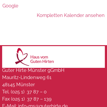
Google
Kompletten Kalender ansehen
Guter Hirte Münster gGmbH
Mauritz-Lindenweg 61
48145 Münster
Tel. (025 1) 37 87 – 0
Fax (025 1) 37 87 – 139
E-Mail:
info-ms@guterhirte.de