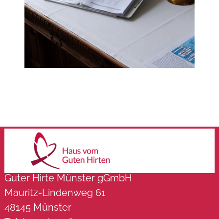
Guter Hirte Münster gGmbH
Mauritz-Lindenweg 61
48145 Münster